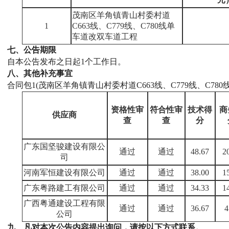
茂南区羊角镇青山村委村道
1
C663线、C779线、C780线单
车道改双车道工程
七、公告期限
自本公告发布之日起
1个工作日。
八、其他补充事宜
合同包
1(茂南区羊角镇青山村委村道C663线、C779线、C78
资格性审
符合性审
技术得
商
供应商
查
查
分
广东国坚骏建设有限公
通过
通过
48.67
2
司
河南军恒建设有限公司
通过
通过
38.00
1
广东粤路建工有限公司
通过
通过
34.33
1
广西粤通建设工程有限
通过
通过
36.67
4
公司
九、凡对本次公告内容提出询问，请按以下方式联系。