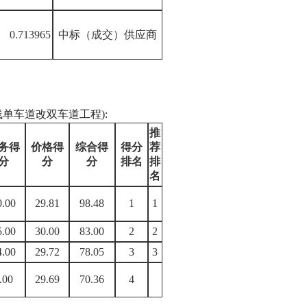
0.713965
中标（成交）供应商
0线单车道改双车道工程):
推
务得
价格得
综合得
得分
荐
分
分
分
排名
排
名
0.00
29.81
98.48
1
1
5.00
30.00
83.00
2
2
4.00
29.72
78.05
3
3
.00
29.69
70.36
4