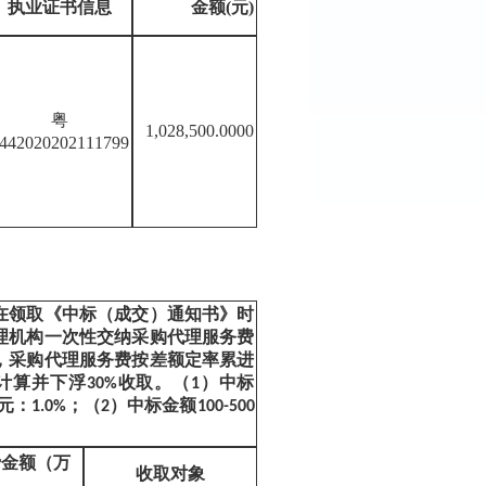
执业证书信息
金额
(元)
粤
1,028,500.0000
442020202111799
在领取《中标（成交）通知书》时
理机构一次性交纳采购代理服务费
，采购代理服务费按差额定率累进
计算并下浮
30%
收取。（
1
）中标
元：
1.0%
；（
2
）中标金额
100-500
。
费金额（万
收取对象
）