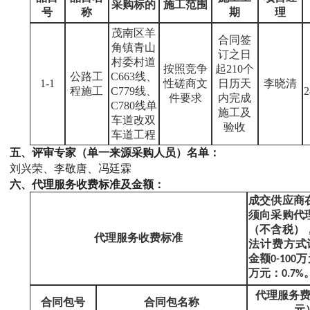
采购标的
施工范围
号
称
期
理
1
2
3
茂南区羊
合同签
角镇青山
订之日
村委村道
按照竞争
起
210个
公路工
C663线、
1-1
性磋商文
日历天
李晓清
程施工
C779线、
2
件要求
内完成
C780线单
施工及
车道改双
验收
车道工程
五、评审专家（单一来源采购人员）名单：
刘兴荣、李敬唐、冯廷霖
六、代理服务收费标准及金额：
成交供应商
须向采购代
（不含税）
代理服务收费标准
法计费方式
金额
0-100
万
万元：
0.7%
代理服务
合同包号
合同包名称
元