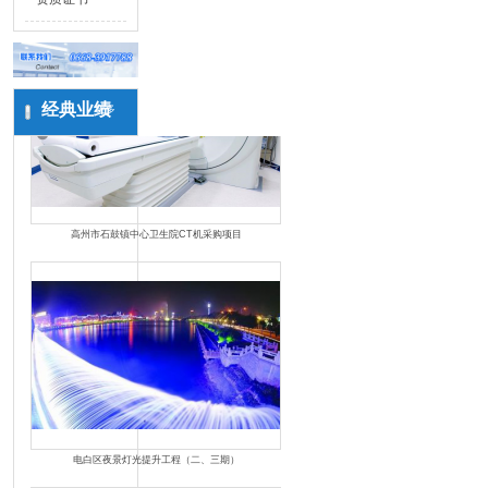
经典业绩
更多
高州市石鼓镇中心卫生院CT机采购项目
电白区夜景灯光提升工程（二、三期）