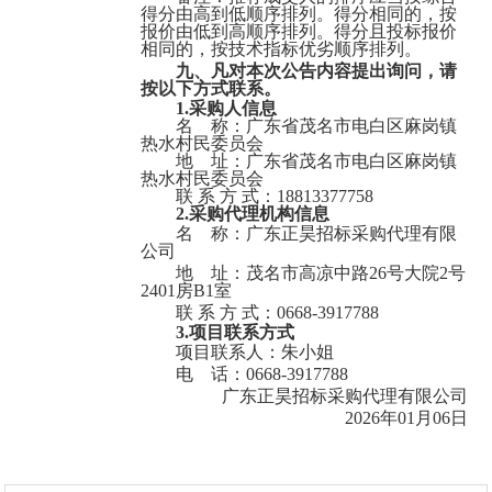
得分由高到低顺序排列。得分相同的，按
茂名市电白区二运运输有限公司城市公交客车采购项目
报价由低到高顺序排列。得分且投标报价
相同的，按技术指标优劣顺序排列。
九、凡对本次公告内容提出询问，请
按以下方式联系。
1.采购人信息
名
称：
广东省茂名市电白区麻岗镇
热水村民委员会
地
址：
广东省茂名市电白区麻岗镇
热水村民委员会
联 系 方 式：
18813377758
2.采购代理机构信息
名
称：
广东正昊招标采购代理有限
公司
茂名市人民医院被服洗涤服务项目
地
址：
茂名市高凉中路
26号大院2号
2401房B1室
联 系 方 式：
0668-3917788
3.项目联系方式
项目联系人：
朱小姐
电
话：
0668-3917788
广东正昊招标采购代理有限公司
2026
年
01
月
06
日
茂名滨海新区生活垃圾无害化处理场 环境与安全综合整治