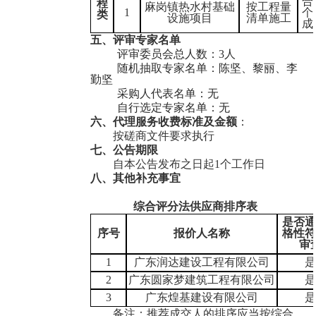
合
程
麻岗镇热水村基础
按工程量
1
个
类
设施项目
清单施工
成
五、
评审专家名单
电白县沙琅镇河口经济联合社光伏发电设备采购项目
评审委员会总人数：
3
人
随机抽取专家名单：
陈坚
、
黎丽、李
勤坚
采购人代表名单：
无
自行选定专家名单：
无
六、
代理服务收费标准及金额
：
按磋商文件要求执行
七、
公告期限
自本公告发布之日起
1个工作日
八、
其他补充事宜
茂名市电白区地方税务局购买劳务服务项目
综合评分法供应商排序表
是否
序号
报价人
名称
格性
审
1
广东润达建设工程有限公司
2
广东圆家梦建筑工程有限公司
3
广东煌基建设有限公司
备注：推荐
成交人
的排序应当按综合