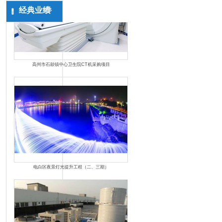
经典业绩
更多
高州市石鼓镇中心卫生院CT机采购项目
电白区夜景灯光提升工程（二、三期）