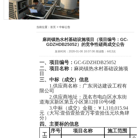
当前位置：
首页
> 中标公告
茂名职业技术学院文明北校区学生宿舍热水供应项目
麻岗镇热水村基础设施项目（项目编号：GC-
GDZHDB25052）的竞争性磋商成交公告
发表时间：2026-01-06 16:07:06 阅读数：4413次
一、
项目编号
：
GC-GDZHDB25052
二、项目名称：
麻岗镇热水村基础设施项
目
三、中标（
成交
）
信息
1.
供应商
名称：
广东润达建设工程有
限公司
茂名市电白区人民法院档案数字化加工服务项目
2.
供应商
地址
：
茂名市电白区水东街
道海滨新区第五小区第
12排10号6楼
3
.中标（成交）
金额：
￥
1,110,015.94
元（大写
:
壹佰壹拾壹万零壹拾伍元玖角肆
分
）
四
、主要标的信息
序号
项目
名称
施工范围
工