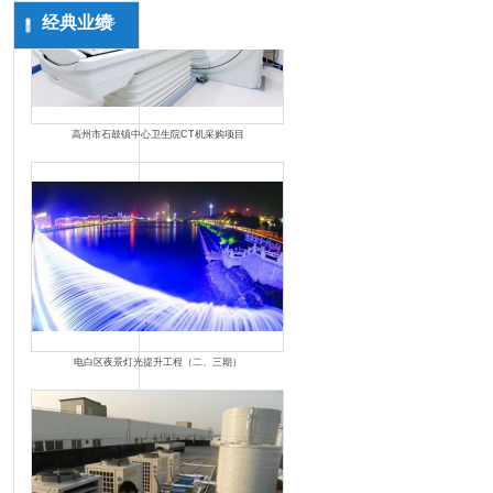
经典业绩
更多
高州市石鼓镇中心卫生院CT机采购项目
电白区夜景灯光提升工程（二、三期）