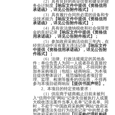
（
2）具有良好的商业信誉和健全的财
茂名市电白区二运运输有限公司城市公交客车采购项目
务会计制度
【
响应文件
中
提供《资格信用
承诺函》，详见公告附件格式
】
；
（
3
）具有履行合同所必需的设备和专
业技术能力
【
响应文件
中
提供《资格信用
承诺函》，详见公告附件格式
】
；
（
4
）具有依法缴纳税收和社会保障资
金的良好记录
【
响应文件
中
提供《资格信
用承诺函》，详见公告附件格式
】
；
（
5）参加政府采购活动前三年内，在
经营活动中没有重大违法记录
【
响应文件
中
提供《资格信用承诺函》，详见公告附
件格式
】
；
茂名市人民医院被服洗涤服务项目
（
6）法律、行政法规规定的其他条
件：单位负责人为同一人或者存在直接控
股、管理关系的不同供应商，不得同时参
加本采购项目（包组）磋商响应。为本项
目提供整体设计、规范编制或者项目管
理、监理、检测等服务的供应商，不得再
参与本项目磋商响应
【
提供书面声明
】
。
2
、本项目的特定资格要求：
（
1
）
供应商
于
磋商
截止日前未被列
入
“信用中国”网站“记录失信被执行人或重
大税收违法案件当事人名单”记录名单。同
时，不处于“中国政府采购网”网站“政府采
购严重违法失信行为信息记录”中的禁止参
茂名滨海新区生活垃圾无害化处理场 环境与安全综合整治
加政府采购活动期间
【以采购代理机构磋
项目