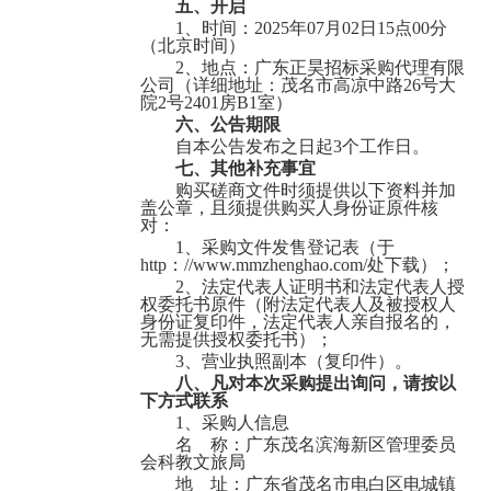
五、开启
1、时间：
2025年07月02日15点00分
（北京时间）
2、地点：
广东正昊招标采购代理有限
公司（详细地址：茂名市高凉中路
26号大
院2号2401房B1室）
六、公告期限
自本公告发布之日起
3个工作日。
七、其他补充事宜
购买磋商文件时须提供以下资料并加
电白区夜景灯光提升工程（二、三期）
盖公章，且须提供购买人身份证原件核
对
：
1
、采购文件发售登记表
（
于
http
：
//www.mmzhenghao.com/
处下载
）；
2
、法定代表人证明书和法定代表人授
权委托书原件（附法定代表人及被授权人
身份证复印件，法定代表人亲自报名的，
无需提供授权委托书）；
3、营业执照副本（复印件）。
八、凡对本次采购提出询问，请按以
下方式联系
茂名职业技术学院文明北校区学生宿舍热水供应项目
1、采购人信息
名
称：
广东茂名滨海新区管理委员
会科教文旅局
地
址：
广东省茂名市电白区电城镇