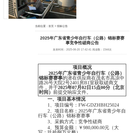
茂名职业技术学院文明北校区学生宿舍热水供应项目
当前位置：
首页
> 招标公告
2025年广东省青少年自行车（公路）锦标赛赛
事竞争性磋商公告
发表时间：2025-06-20 17:42:41 阅读数：1544次
项目概况
2025年广东省青少年自行车（公路）
锦标赛赛事
的潜在供应商在
茂名市高凉中
路
26号大院2号2401房B1室
获取磋商文
茂名市电白区人民法院档案数字化加工服务项目
件，并于
2025年07月02日15点00分
（北京
时间）
前提交响应文件。
一、项目基本情况
1、项目编号：
FW-GDZHBH25024
2、项目名称：
2025年广东省青少年自
行车（公路）锦标赛赛事
3、采购方式：竞争性磋商
4、预算金额：
￥
980,000.00元（大
写：
玖拾捌万元整
）