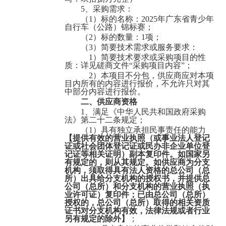
5、采购需求：
（
1）标的名称：
2025年广东省青少年
电白县沙琅镇河口经济联合社光伏发电设备采购项目
自行车（公路）锦标赛
；
（
2）标的数量：1项；
（
3）简要技术需求或服务要求：
1）
简要技术要求或采购项目的性
质：详见磋商文件
“采购项目内容”；
2）本项目不分包，供应商应对本项
目内所有的内容进行报价，不允许只对其
中部分内容进行报价。
二、
供应商资格
1、满足《中华人民共和国政府采购
法》第二十二条规定；
茂名市电白区地方税务局购买劳务服务项目
（
1）具有独立承担民事责任的能力
【
提供有效的营业执照（或事业法人登记
证或社会团体登记证或民办非企业单位登
记证等相关证明）副本复印件。如国家另
有规定的，则从其规定。如供应商为分支
机构，须取得具有法人资格的总公司（总
所）出具给分支机构的授权书，并提供总
公司（总所）和分支机构的营业执照（执
业许可证）复印件；已由总公司（总所）
授权的，总公司（总所）取得的相关资质
证书对分支机构有效，法律法规或者行业
另有规定的除外
】
；