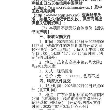
商截止日当天在信用中国网站
（
https：//www.creditchina.gov.cn/）及中
国政府采购网
（http：//www.ccgp.gov.cn/）查询结果为
准，如相关失信记录已失效，
供应商
需提
供相关证明资料】
；
（
2
）
本项目不接受联合体报价
【提供
书面声明】
。
三、获取采购文件
1、时间：202
5
年
06
月
23
日至
202
5
年
06
月
27
日
（
磋商文件的发售期限自开始之日
起不得少于
5个工作日
）
，每天上午
09
：
00
茂名市交通运输局电白分局公交线路经营权项目
至12
：
00，
14:30
至
17
：
30（北京时间，法
定节假日除外）
2、地点：
茂名市高凉中路
26号大院2
号2401房B1室
3、方式：
现场报名
4、售价
（元）
：
3
00.00
，售后不退
四、响应文件提交
1、截止时间：
2025年07月02日15点00
分
（北京时间）
2、地点：
广东正昊招标采购代理有限
公司（详细地址：茂名市高凉中路
26号大
高州市石鼓镇中心卫生院CT机采购项目
院2号2401房B1室）（开始受理响应文件
时间：2025年07月02日1
4
点
3
0分）