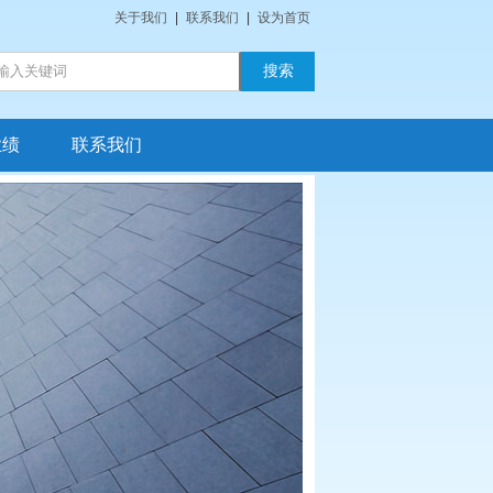
关于我们
|
联系我们
|
设为首页
业绩
联系我们