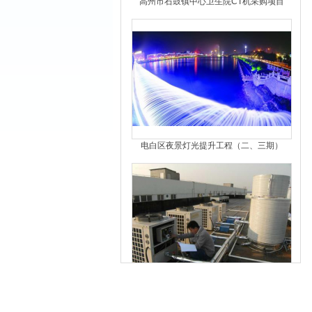
电白区夜景灯光提升工程（二、三期）
茂名职业技术学院文明北校区学生宿舍热水
供应项目