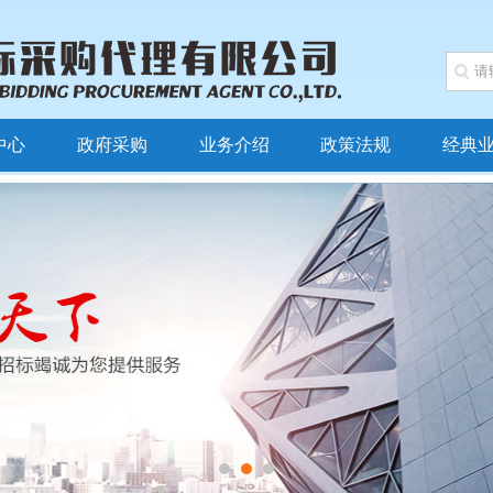
中心
政府采购
业务介绍
政策法规
经典